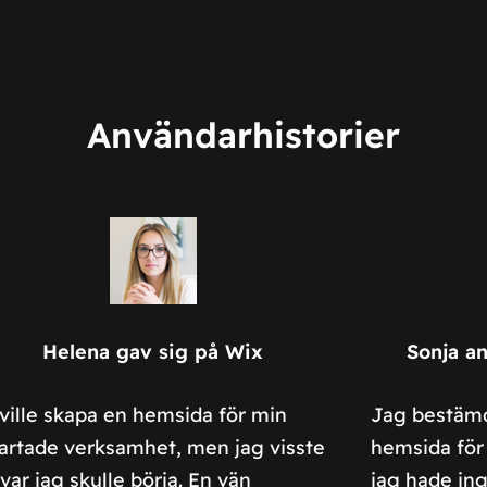
Användarhistorier
Helena gav sig på Wix
Sonja a
ville skapa en hemsida för min
Jag bestämd
artade verksamhet, men jag visste
hemsida för
 var jag skulle börja. En vän
jag hade ing